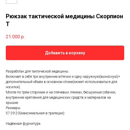
Рюкзак тактической медицины Скорпион
Т
21 000
р.
Добавить в корзину
Разработан для тактической медицины.
Включает в себя три внутренние аптечки и одну наружную(выносную)+
дополнительный объём в основном отсеке(может использоваться для
носилок).
Молле по трём сторонам и на плечевых лямках, бесшумные собачки,
внутренние крепления для медицинских средств и материалов на
крышке.
Размеры
57:29:20(максимальная в трапеции)
Надёжная фурнитура.