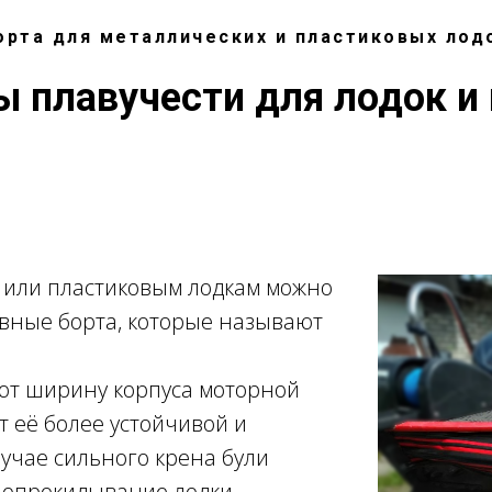
орта для металлических и пластиковых лод
 плавучести для лодок и
или пластиковым лодкам можно
увные борта, которые называют
ют ширину корпуса моторной
ет её более устойчивой и
лучае сильного крена були
опрокидывание лодки.