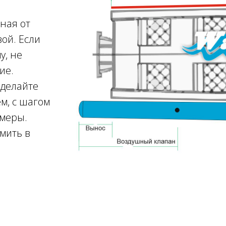
ная от
ой. Если
у, не
ие.
сделайте
м, с шагом
амеры.
мить в