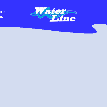
т и
в.