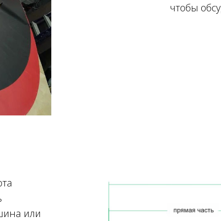
чтобы обсу
рта
ь
шина или