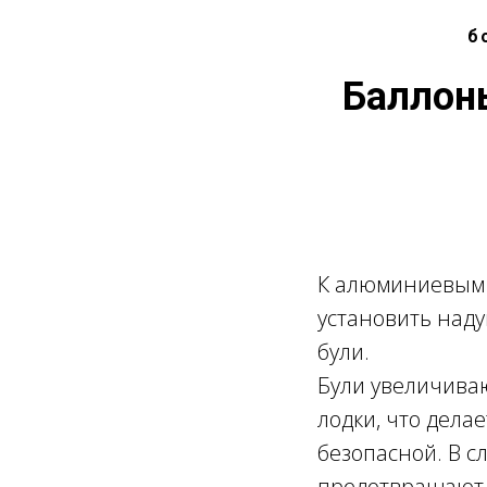
б
Баллоны
К алюминиевым 
установить над
були.
Були увеличива
лодки, что дела
безопасной. В с
предотвращают 