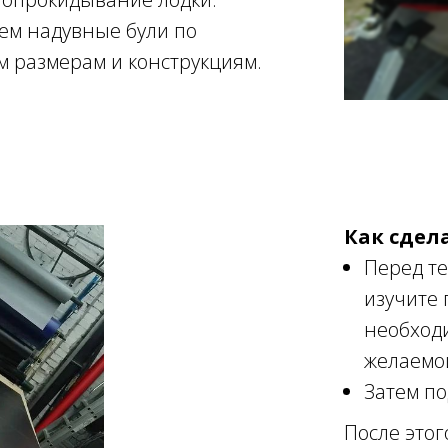
ем надувные були по
 размерам и конструкциям.
Как сдел
Перед те
изучите
необход
желаемой
Затем по
После этог