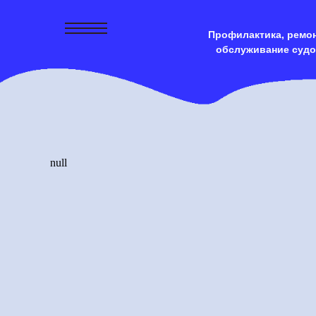
Профилактика, ремон
обслуживание судо
null