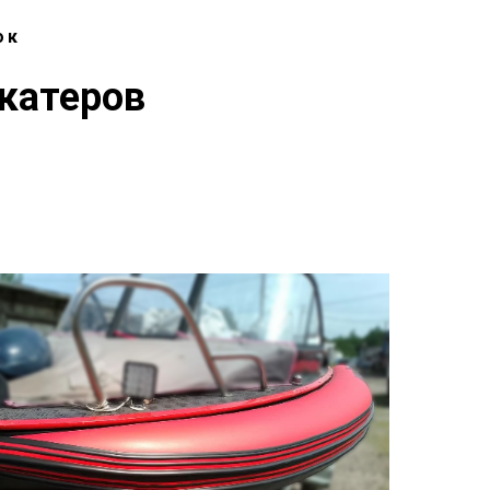
ок
 катеров