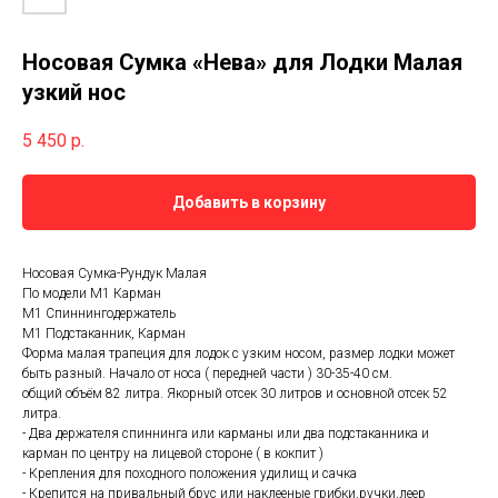
Носовая Сумка «Нева» для Лодки Малая
узкий нос
5 450
р.
Добавить в корзину
Носовая Сумка-Рундук Малая
По модели М1 Карман
М1 Спиннингодержатель
М1 Подстаканник, Карман
Форма малая трапеция для лодок с узким носом, размер лодки может
быть разный. Начало от носа ( передней части ) 30-35-40 см.
общий объём 82 литра. Якорный отсек 30 литров и основной отсек 52
литра.
- Два держателя спиннинга или карманы или два подстаканника и
карман по центру на лицевой стороне ( в кокпит )
- Крепления для походного положения удилищ и сачка
- Крепится на привальный брус или наклееные грибки,ручки,леер