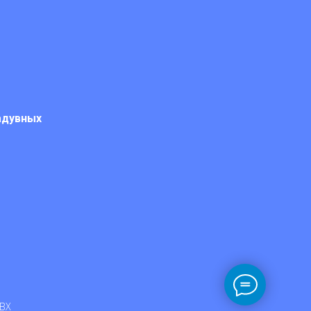
адувных
ПВХ